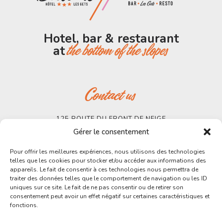
Hotel, bar & restaurant
at
the bottom of the slopes
Contact us
125 ROUTE DU FRONT DE NEIGE
74260 LES GETS
Gérer le consentement
TEL. 04.50.75.80.95
MAIL : INFO@BELLEVUE-LESGETS.COM
Pour offrir les meilleures expériences, nous utilisons des technologies
telles que les cookies pour stocker et/ou accéder aux informations des
BOOK
appareils. Le fait de consentir à ces technologies nous permettra de
traiter des données telles que le comportement de navigation ou les ID
uniques sur ce site. Le fait de ne pas consentir ou de retirer son
consentement peut avoir un effet négatif sur certaines caractéristiques et
fonctions.
Follow Us